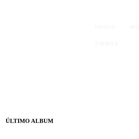
Presskit
INICIO
MÚ
¡Hola promotor! Soy DJ Holmes
TIENDA
ÚLTIMO ALBUM